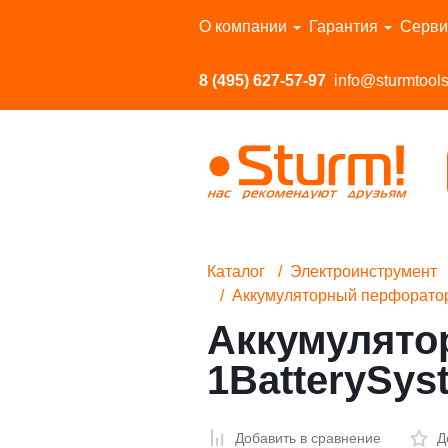
Перейти в каталог
О компании
Гарантия
Серви
8 (495) 627-57-97
info@sturmtools
Каталог
Электроинструмент
Аккумуляторный перфоратор
Аккумулято
1BatterySys
Добавить в сравнение
Д