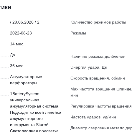
тики
/ 29.06.2026 / 2
Количество режимов работы
2022-08-23
Режимы
14 мес.
Да
Наличие режима долбления
36 мес.
Энергия удара, Дж
Аккумуляторные
Скорость вращения, об/мин
перфораторы
Max частота вращения шпиндел
1BatterySystem —
мин
универсальная
аккумуляторная система.
Регулировка частоты вращения
Подходит ко всей линейке
Частота ударов, уд/мин
аккумуляторного
инструмента Sturm!
Диаметр сверления металл де
Светодиодная подсветка