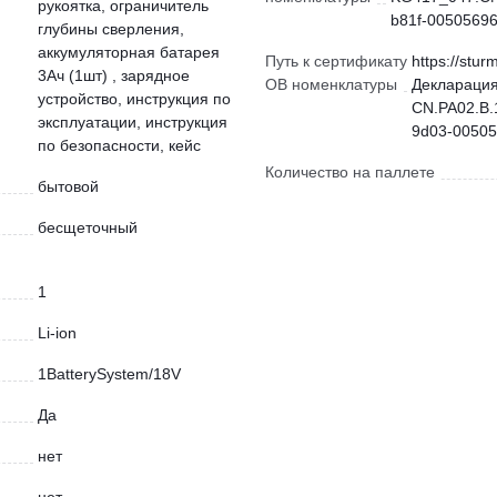
рукоятка, ограничитель
b81f-00505696
глубины сверления,
аккумуляторная батарея
Путь к сертификату
https://stur
3Ач (1шт) , зарядное
ОВ номенклатуры
Декларация
устройство, инструкция по
CN.РА02.В.
эксплуатации, инструкция
9d03-00505
по безопасности, кейс
Количество на паллете
бытовой
бесщеточный
1
Li-ion
1BatterySystem/18V
Да
нет