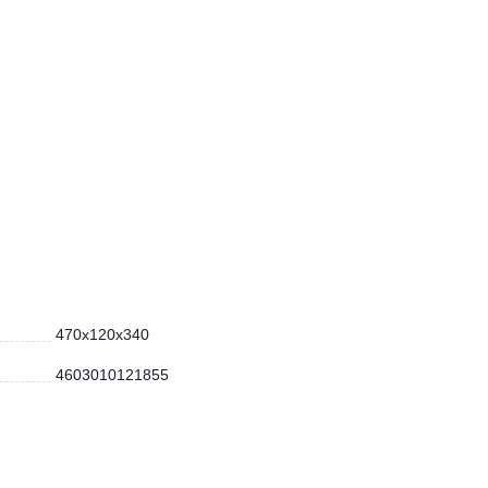
470х120х340
4603010121855