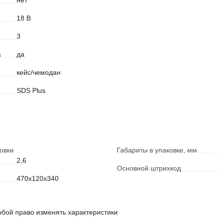
нет
18 В
3
а
да
кейс/чемодан
SDS Plus
овки
Габариты в упаковке, мм
2,6
Основной штрихкод
470х120х340
обой право изменять характеристики