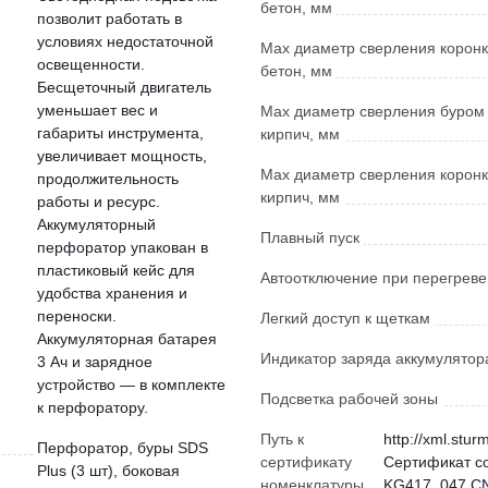
бетон, мм
позволит работать в
условиях недостаточной
Max диаметр сверления корон
освещенности.
бетон, мм
Бесщеточный двигатель
уменьшает вес и
Max диаметр сверления буром
габариты инструмента,
кирпич, мм
увеличивает мощность,
Max диаметр сверления корон
продолжительность
кирпич, мм
работы и ресурс.
Аккумуляторный
Плавный пуск
перфоратор упакован в
пластиковый кейс для
Автоотключение при перегреве
удобства хранения и
переноски.
Легкий доступ к щеткам
Аккумуляторная батарея
Индикатор заряда аккумулятор
3 Ач и зарядное
устройство — в комплекте
Подсветка рабочей зоны
к перфоратору.
Путь к
http://xml.stur
Перфоратор, буры SDS
сертификату
Сертификат с
Plus (3 шт), боковая
номенклатуры
KG417_047.CN