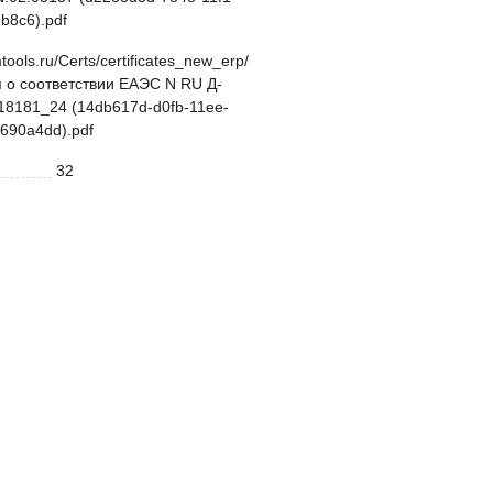
b8c6).pdf
mtools.ru/Certs/certificates_new_erp/
 о соответствии ЕАЭС N RU Д-
18181_24 (14db617d-d0fb-11ee-
690a4dd).pdf
32