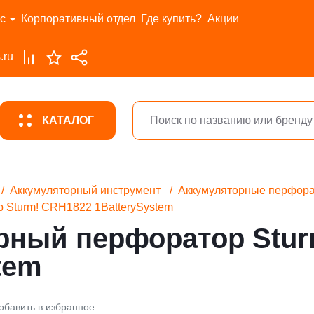
с
Корпоративный отдел
Где купить?
Акции
.ru
КАТАЛОГ
Аккумуляторный инструмент
Аккумуляторные перфор
 Sturm! CRH1822 1BatterySystem
рный перфоратор Stur
tem
обавить в избранное