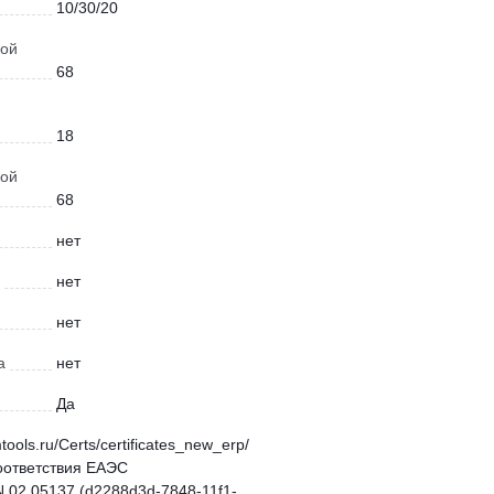
10/30/20
кой
68
18
кой
68
нет
нет
нет
а
нет
Да
mtools.ru/Certs/certificates_new_erp/
оответствия ЕАЭС
.02.05137 (d2288d3d-7848-11f1-