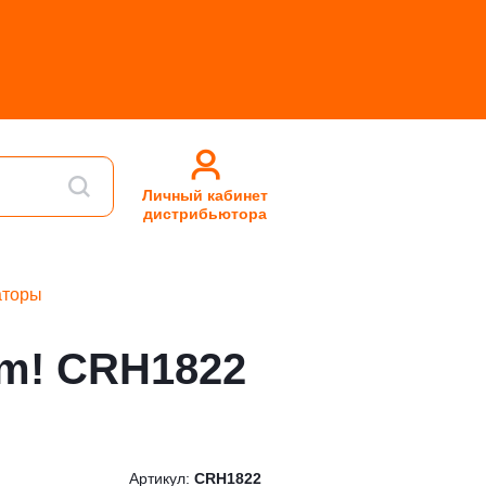
Личный кабинет
дистрибьютора
аторы
m! CRH1822
Артикул:
CRH1822