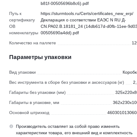
b81f-00505696b8c6).pdf
Путь к
https://sturmtools.ru/Certs/certificates_new_erp/
сертификату
Декларация о соответствии ЕАЭС N RU Д-
ОВ
CN.РА02.В.18181_24 (14db617d-d0fb-11ee-9d03
номенклатуры
00505690a4dd).pdf
Количество на паллете
12
Параметры упаковки
Вид упаковки
Коробк
Вес инструмента в сборе без упаковки и аксессуаров (кг)
2
Габариты без упаковки (мм)
325х220х8
Габариты в упаковке, мм
362х230х10
Основной штрихкод
460301013060
Производитель оставляет за собой право изменять
характеристики товара, его внешний вид и комплектность