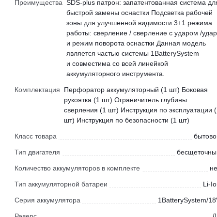
Преимущества
SDS-plus патрон: запатентованная система дл
быстрой замены оснастки Подсветка рабочей
зоны для улучшенной видимости 3+1 режима
работы: сверление / сверление с ударом /удар
и режим поворота оснастки Данная модель
является частью системы 1BatterySystem
и совместима со всей линейкой
аккумуляторного инструмента.
Комплектация
Перфоратор аккумуляторный (1 шт) Боковая
рукоятка (1 шт) Ограничитель глубины
сверления (1 шт) Инструкция по эксплуатации (
шт) Инструкция по безопасности (1 шт)
Класс товара
бытово
Тип двигателя
бесщеточны
Количество аккумуляторов в комплекте
не
Тип аккумуляторной батареи
Li-I
Серия аккумулятора
1BatterySystem/18
Реверс
Д