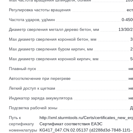
Max частота вращения шпинделя, об/мин
105
Регулировка частоты вращения
ест
Частота ударов, уд/мин
0-450
Диаметр сверления металл дерево бетон, мм
13/30/2
Max диаметр сверления коронкой бетон, мм
3
Max диаметр сверления буром кирпич, мм
2
Max диаметр сверления коронкой кирпич, мм
5
Плавный пуск
не
Автоотключение при перегреве
не
Легкий доступ к щеткам
не
Индикатор заряда аккумулятора
не
Подсветка рабочей зоны
Д
Путь к
http://xml.sturmtools.ru/Certs/certificates_new_er
сертификату
Сертификат соответствия ЕАЭС
номенклатуры
KG417_047.CN.02.05137 (d2288d3d-7848-11f1-