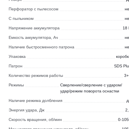
Перфоратор с пылесосом
не
С пыльником
не
Напряжение аккумулятора
18 
Емкость аккумулятора, Ач
не
Наличие быстросменного патрона
не
Упаковка
коробк
Патрон
SDS Plu
Количество режимов работы
3+
Режимы
Сверление/сверление с ударом/
удар/режим поворота оснастки
Наличие режима долбления
д
Энергия удара, Дж
2
Скорость вращения, об/мин
0-105