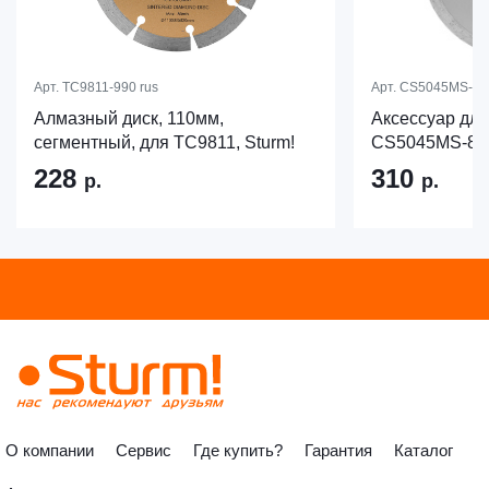
Арт.
TC9811-990 rus
Арт.
CS5045MS-85-
Алмазный диск, 110мм,
Аксессуар для
сегментный, для TC9811, Sturm!
CS5045MS-85-
228
310
р.
р.
О компании
Сервис
Где купить?
Гарантия
Каталог