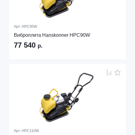
Арт.
HPC90W
Виброплита Hanskonner HPC90W
77 540
р.
Арт.
HPC110W