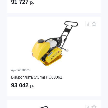
91 727
р.
Арт.
PC88061
Виброплита Sturm! PC88061
93 042
р.