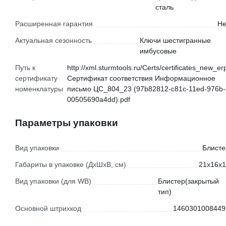
сталь
Расширенная гарантия
Не
Актуальная сезонность
Ключи шестигранные
имбусовые
Путь к
http://xml.sturmtools.ru/Certs/certificates_new_er
сертификату
Сертификат соответствия Информационное
номенклатуры
письмо ЦС_804_23 (97b82812-c81c-11ed-976b-
00505690a4dd).pdf
Параметры упаковки
Вид упаковки
Блисте
Габариты в упаковке (ДхШхВ, см)
21x16x1
Вид упаковки (для WB)
Блистер(закрытый
тип)
Основной штрихкод
1460301008449