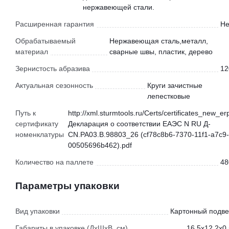
нержавеющей стали.
Расширенная гарантия
Не
Обрабатываемый
Нержавеющая сталь,металл,
материал
сварные швы, пластик, дерево
Зернистость абразива
12
Актуальная сезонность
Круги зачистные
лепестковые
Путь к
http://xml.sturmtools.ru/Certs/certificates_new_er
сертификату
Декларация о соответствии ЕАЭС N RU Д-
номенклатуры
CN.РА03.В.98803_26 (cf78c8b6-7370-11f1-a7c9-
00505696b462).pdf
Количество на паллете
48
Параметры упаковки
Вид упаковки
Картонный подве
Габариты в упаковке (ДхШхВ, см)
16,5x12,2x0