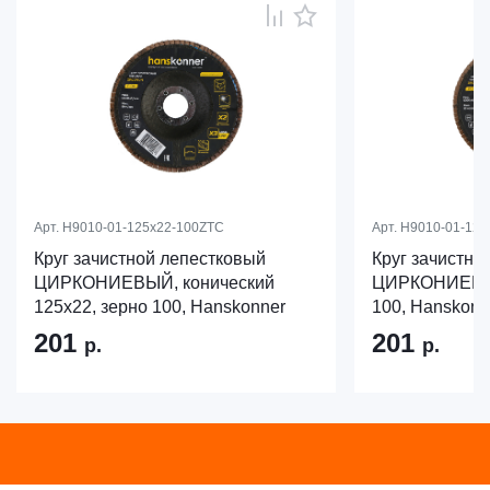
Арт.
H9010-01-125x22-100ZTC
Арт.
H9010-01-125
Круг зачистной лепестковый
Круг зачистно
ЦИРКОНИЕВЫЙ, конический
ЦИРКОНИЕВЫЙ
125х22, зерно 100, Hanskonner
100, Hanskonn
201
201
р.
р.