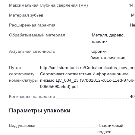
Максимальная глубина сверления (мм)
44,
Материал зубьев
M
Расширенная гарантия
Не
Обрабатываемый материал
Металл, дерево,
пластик
Актуальная сезонность
Коронки
биметаллические
Путь к
http://xml.sturmtools.ru/Certs/certificates_new_er
сертификату
Сертификат соответствия Информационное
номенклатуры
письмо ЦС_804_23 (97b82812-c81c-11ed-976b-
00505690a4dd).pdf
Количество на паллете
40
Параметры упаковки
Вид упаковки
Пластиковый
подвес