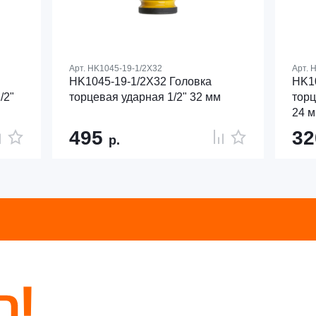
Арт.
HK1045-19-1/2X32
Арт.
H
HK1045-19-1/2X32 Головка
HK10
/2"
торцевая ударная 1/2" 32 мм
торц
24 
495
3
р.