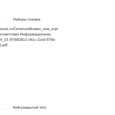
Наборы головок
mtools.ru/Certs/certificates_new_erp/
оответствия Информационное
4_23 (97b82812-c81c-11ed-976b-
.pdf
Кейс(закрытый тип)