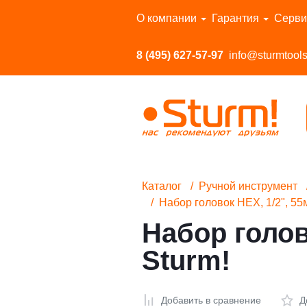
Перейти в каталог
О компании
Гарантия
Серви
8 (495) 627-57-97
info@sturmtools
Каталог
Ручной инструмент
Набор головок HEX, 1/2", 55м
Набор голов
Sturm!
Добавить в сравнение
Д