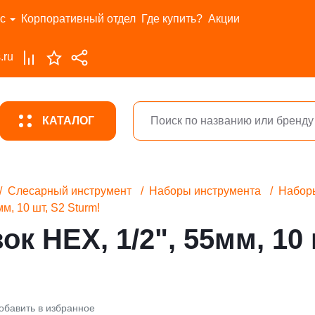
с
Корпоративный отдел
Где купить?
Акции
.ru
КАТАЛОГ
Слесарный инструмент
Наборы инструмента
Набор
м, 10 шт, S2 Sturm!
ок HEX, 1/2", 55мм, 10 
обавить в избранное