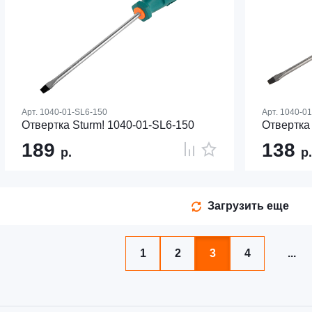
Арт.
1040-01-SL6-150
Арт.
1040-01
Отвертка Sturm! 1040-01-SL6-150
Отвертка 
189
138
р.
р.
Загрузить еще
1
2
3
4
...