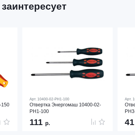
 заинтересует
Арт.
10400-02-PH1-100
Арт.
1
-150
Отвертка Энергомаш 10400-02-
Отве
PH1-100
PH3
111
4
р.