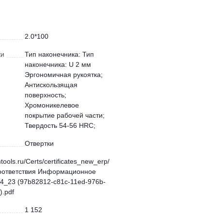
2.0*100
ки
Тип наконечника: Тип
наконечника: U 2 мм
Эргономичная рукоятка;
Антискользящая
поверхность;
Хромоникелевое
покрытие рабочей части;
Твердость 54-56 HRC;
Отвертки
mtools.ru/Certs/certificates_new_erp/
оответствия Информационное
4_23 (97b82812-c81c-11ed-976b-
.pdf
1 152