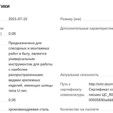
тики
2021-07-15
Размер (мм)
ем
Дополнительные характеристи
г)
0,08
Предназначена для
слесарных и монтажных
работ в быту, является
универсальным
инструментом для работы
с наиболее
распространенными
Актуальная сезонность
видами крепежных
Путь к
http://xml.stur
изделий, имеющих шлицы
сертификату
Сертификат с
типа U-тип.
номенклатуры
письмо ЦС_80
0,06
00505690a4dd)
хромованадиевая сталь
Количество на паллете