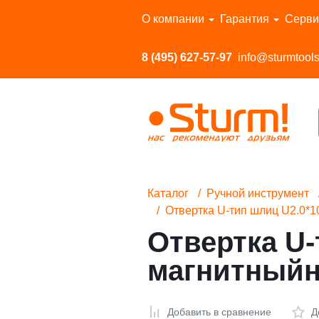
Перейти в каталог
О компании
Гарантия
Серви
8 (495) 627-57-97
info@sturmtools
Каталог
Ручной инструмент
Отвертка U-тип шлиц U2.0*1
Отвертка U-
магнитныйн
Добавить в сравнение
Д