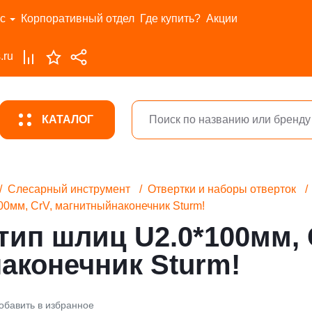
с
Корпоративный отдел
Где купить?
Акции
.ru
КАТАЛОГ
Слесарный инструмент
Отвертки и наборы отверток
00мм, CrV, магнитныйнаконечник Sturm!
тип шлиц U2.0*100мм, 
аконечник Sturm!
обавить в избранное