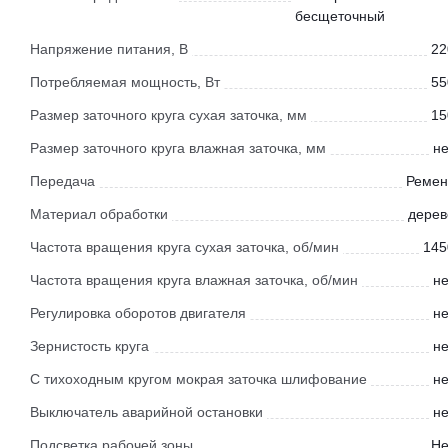
бесщеточный
Напряжение питания, В
22
Потребляемая мощность, Вт
55
Размер заточного круга сухая заточка, мм
15
Размер заточного круга влажная заточка, мм
не
Передача
Ремен
Материал обработки
дерев
Частота вращения круга сухая заточка, об/мин
145
Частота вращения круга влажная заточка, об/мин
не
Регулировка оборотов двигателя
не
Зернистость круга
не
С тихоходным кругом мокрая заточка шлифование
не
Выключатель аварийной остановки
не
Подсветка рабочей зоны
Не