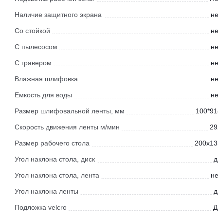
Наличие защитного экрана
не
Со стойкой
не
С пылесосом
не
С гравером
не
Влажная шлифовка
не
Емкость для воды
не
Размер шлифовальной ленты, мм
100*91
Скорость движения ленты м/мин
29
Размер рабочего стола
200x13
Угол наклона стола, диск
д
Угол наклона стола, лента
не
Угол наклона ленты
д
Подложка velcro
Д