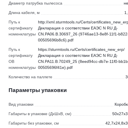
Диаметр патрубка пылесоса
не
Длина кабеля, м
1
Путь к
http://xml.sturmtools.ru/Certs/certificates_new_er
сертификату
Декларация о соответствии ЕАЭС N RU Д-
номенклатуры
CN.РА06.В.30697_26 (9746ae13-8e8f-11f1-b822
00505696b8c6).pdf
Путь к
https://sturmtools.ru/Certs/certificates_new_erp/
сертификату
Декларация о соответствии ЕАЭС N RU Д-
ОВ
CN.РА11.В.70249_25 (8eed94cc-db7e-11f0-bb1b
номенклатуры
00505696f41e).pdf
Количество на паллете
3
Параметры упаковки
Вид упаковки
Коробк
Габариты в упаковке (ДхШхВ, см)
50x27x3
Габариты без упаковки, см
42,7x24,8x3