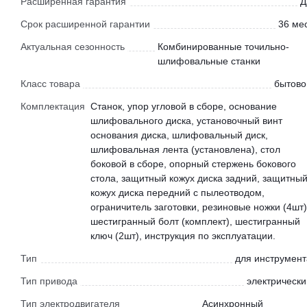
Расширенная гарантия
Д
Срок расширенной гарантии
36 мес
Актуальная сезонность
Комбинированные точильно-
шлифовальные станки
Класс товара
бытово
Комплектация
Станок, упор угловой в сборе, основание
шлифовального диска, установочный винт
основания диска, шлифовальный диск,
шлифовальная лента (установлена), стол
боковой в сборе, опорный стержень бокового
стола, защитный кожух диска задний, защитны
кожух диска передний с пылеотводом,
ограничитель заготовки, резиновые ножки (4шт)
шестигранный болт (комплект), шестигранный
ключ (2шт), инструкция по эксплуатации.
Тип
для инструмент
Тип привода
электрически
Тип электродвигателя
Асинхронный