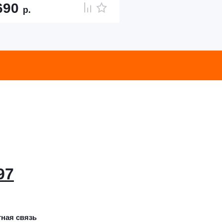
690
р.
97
ная связь