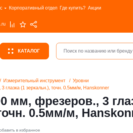
с
Корпоративный отдел
Где купить?
Акции
.ru
КАТАЛОГ
Измерительный инструмент
Уровни
3 глазка (1 зеркальн.), точн. 0.5мм/м, Hanskonner
0 мм, фрезеров., 3 глаз
 точн. 0.5мм/м, Hanskon
обавить в избранное