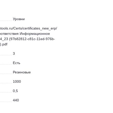
Уровни
mtools.ru/Certs/certificates_new_erp/
оответствия Информационное
4_23 (97b82812-c81c-11ed-976b-
.pdf
3
Есть
Резиновые
1000
0,5
440