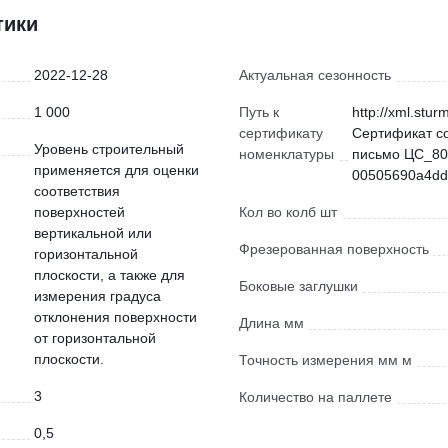
тики
2022-12-28
Актуальная сезонность
1 000
Путь к
http://xml.stur
сертификату
Сертификат с
Уровень строительный
номенклатуры
письмо ЦС_80
применяется для оценки
00505690a4dd)
соответствия
поверхностей
Кол во колб шт
вертикальной или
Фрезерованная поверхность
горизонтальной
плоскости, а также для
Боковые заглушки
измерения градуса
отклонения поверхности
Длина мм
от горизонтальной
плоскости.
Точность измерения мм м
3
Количество на паллете
0,5