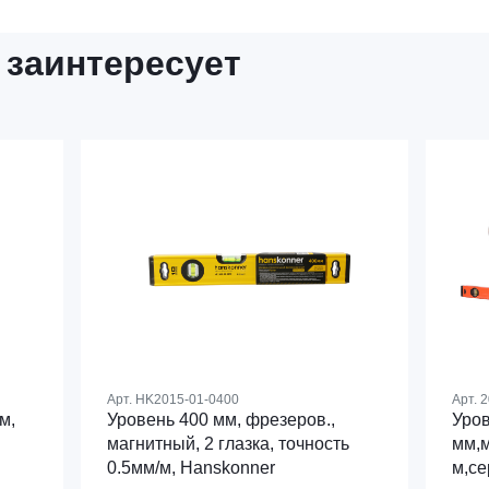
 заинтересует
Арт.
HK2015-01-0400
Арт.
2
м,
Уровень 400 мм, фрезеров.,
Уров
магнитный, 2 глазка, точность
мм,м
0.5мм/м, Hanskonner
м,се