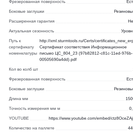
Фрезерованная поверхность
Ест
Боковые заглушки
Резиновы
Расширенная гарантия
Не
Актуальная сезонность
Уровн
Путь к
http://xml.sturmtools.ru/Certs/certificates_new_er
сертификату
Сертификат соответствия Информационное
номенклатуры
письмо ЦС_804_23 (97b82812-c81c-11ed-976b-
00505690a4dd).pdf
Кол во колб шт
Фрезерованная поверхность
Ест
Боковые заглушки
Резиновы
Длина мм
150
Точность измерения мм м
0
YOUTUBE
https://www.youtube.com/embed/ctz8OceZAj
Количество на паллете
44