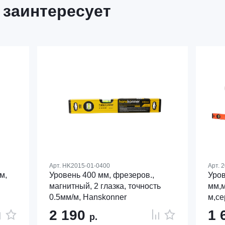
 заинтересует
Арт.
HK2015-01-0400
Арт.
2
м,
Уровень 400 мм, фрезеров.,
Уров
магнитный, 2 глазка, точность
мм,м
0.5мм/м, Hanskonner
м,се
2 190
1 
р.