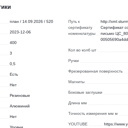
тики
план / 14.09.2026 / 520
Путь к
http://xml.stur
сертификату
Сертификат с
2023-12-06
номенклатуры
письмо ЦС_80
00505690a4dd)
400
Кол во колб шт
3
Ручки
0,5
Фрезерованная поверхность
Есть
Магниты
Нет
Боковые заглушки
Резиновые
Длина мм
Алюминий
Точность измерения мм м
Нет
YOUTUBE
https://www
Уровни