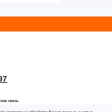
97
ная связь