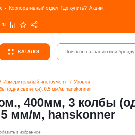
с
Корпоративный отдел
Где купить?
Акции
.ru
КАТАЛОГ
Измерительный инструмент
Уровни
бы (одна светится), 0.5 мм/м, hanskonner
м., 400мм, 3 колбы (о
0.5 мм/м, hanskonner
обавить в избранное