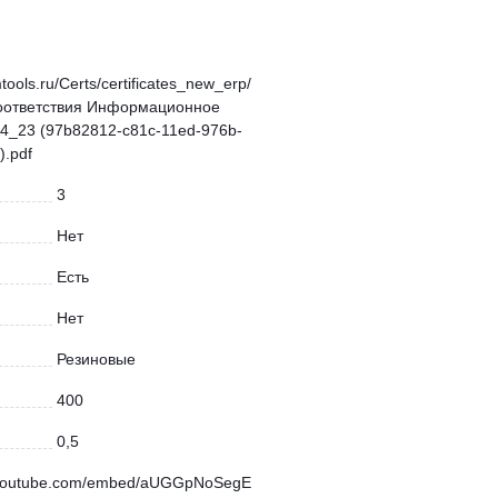
mtools.ru/Certs/certificates_new_erp/
оответствия Информационное
4_23 (97b82812-c81c-11ed-976b-
.pdf
3
Нет
Есть
Нет
Резиновые
400
0,5
.youtube.com/embed/aUGGpNoSegE