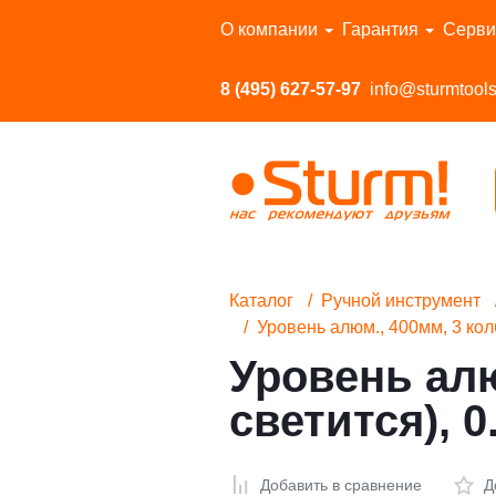
Перейти в каталог
О компании
Гарантия
Серви
8 (495) 627-57-97
info@sturmtools
Каталог
Ручной инструмент
Уровень алюм., 400мм, 3 кол
Уровень алю
светится), 
Добавить в сравнение
Д