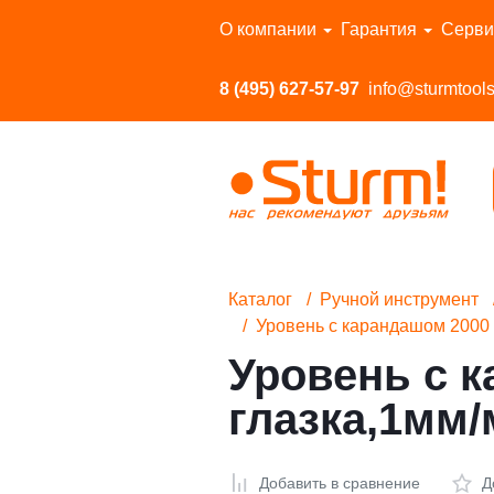
Перейти в каталог
О компании
Гарантия
Серви
8 (495) 627-57-97
info@sturmtools
Каталог
Ручной инструмент
Уровень с карандашом 2000 
Уровень с 
глазка,1мм/
Добавить в сравнение
Д