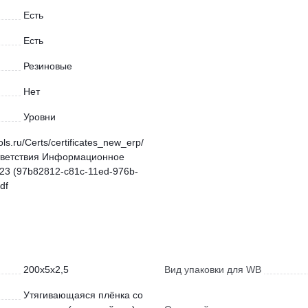
Есть
Есть
Резиновые
Нет
Уровни
ols.ru/Certs/certificates_new_erp/
тветствия Информационное
3 (97b82812-c81c-11ed-976b-
df
200x5x2,5
Вид упаковки для WB
Утягивающаяся плёнка со