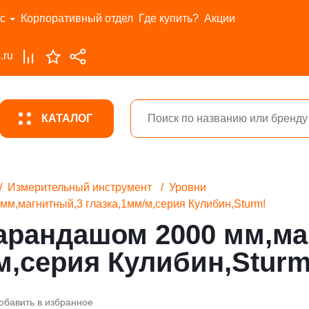
с
Корпоративный отдел
Где купить?
Акции
.ru
КАТАЛОГ
Измерительный инструмент
Уровни
мм,магнитный,3 глазка,1мм/м,серия Кулибин,Sturm!
карандашом 2000 мм,ма
м,серия Кулибин,Sturm
обавить в избранное