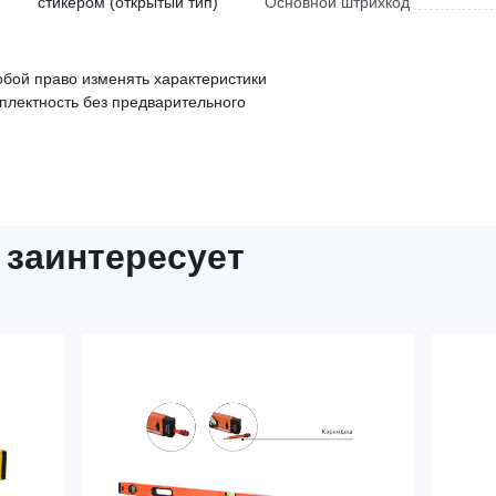
стикером (открытый тип)
Основной штрихкод
обой право изменять характеристики
мплектность без предварительного
 заинтересует