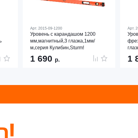
Арт.
2015-09-1200
Арт.
2
Уровень с карандашом 1200
Уров
ь
мм,магнитный,3 глазка,1мм/
фрез
м,серия Кулибин,Sturm!
глаз
1 690
1 
р.