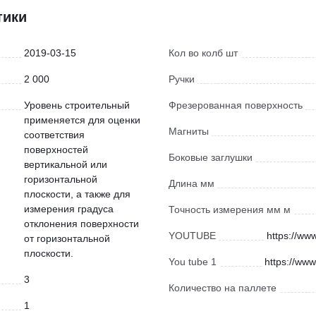
тики
2019-03-15
Кол во колб шт
2 000
Ручки
Уровень строительный
Фрезерованная поверхность
применяется для оценки
Магниты
соответствия
поверхностей
Боковые заглушки
вертикальной или
горизонтальной
Длина мм
плоскости, а также для
измерения градуса
Точность измерения мм м
отклонения поверхности
YOUTUBE
https://w
от горизонтальной
плоскости.
You tube 1
https://ww
3
Количество на паллете
1