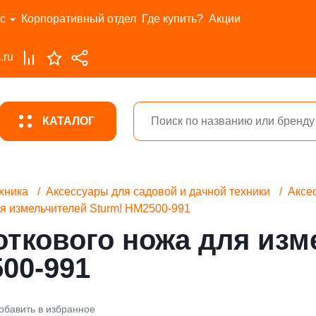
с
Корпоративный отдел
Где купить?
Акции
.ru
КАТАЛОГ
хника
Аксессуары для садовой и дачной техники
Аксе
я измельчителей Sturm! HM2500-991
откового ножа для изм
00-991
обавить в избранное