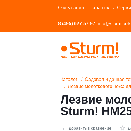
Перейти в каталог
О компании
Гарантия
Серви
8 (495) 627-57-97
info@sturmtools
Каталог
Садовая и дачная те
Лезвие молоткового ножа дл
Лезвие мол
Sturm! HM25
Добавить в сравнение
Д