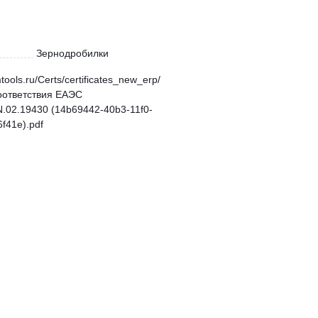
Зернодробилки
mtools.ru/Certs/certificates_new_erp/
оответствия ЕАЭС
.02.19430 (14b69442-40b3-11f0-
f41e).pdf