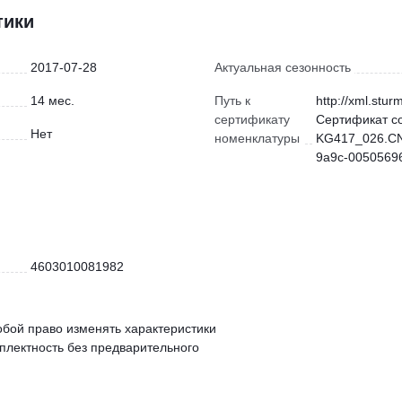
тики
2017-07-28
Актуальная сезонность
14 мес.
Путь к
http://xml.stur
сертификату
Сертификат с
Нет
номенклатуры
KG417_026.CN
9a9c-00505696
4603010081982
обой право изменять характеристики
мплектность без предварительного