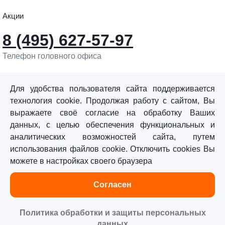
Акции
8 (495) 627-57-97
Телефон головного офиса
info@sturmtools.ru
Обратная связь
Для удобства пользователя сайта поддерживается
технология cookie. Продолжая работу с сайтом, Вы
выражаете своё согласие на обработку Ваших
данных, с целью обеспечения функциональных и
аналитических возможностей сайта, путем
использования файлов cookie. Отключить cookies Вы
©«Sturm!» 2011–2026 ®
можете в настройках своего браузера
Все права защищены.
Согласен
Политика обработки персональных данных
Согласие на обработку персональных данных
Политика обработки и защиты персональных
данных