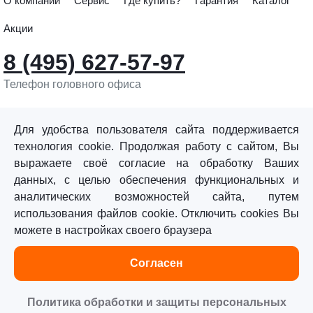
О компании
Сервис
Где купить?
Гарантия
Каталог
Акции
8 (495) 627-57-97
Телефон головного офиса
info@sturmtools.ru
Обратная связь
Для удобства пользователя сайта поддерживается
технология cookie. Продолжая работу с сайтом, Вы
выражаете своё согласие на обработку Ваших
данных, с целью обеспечения функциональных и
аналитических возможностей сайта, путем
использования файлов cookie. Отключить cookies Вы
©«Sturm!» 2011–2026 ®
можете в настройках своего браузера
Все права защищены.
Согласен
Политика обработки персональных данных
Согласие на обработку персональных данных
Политика обработки и защиты персональных