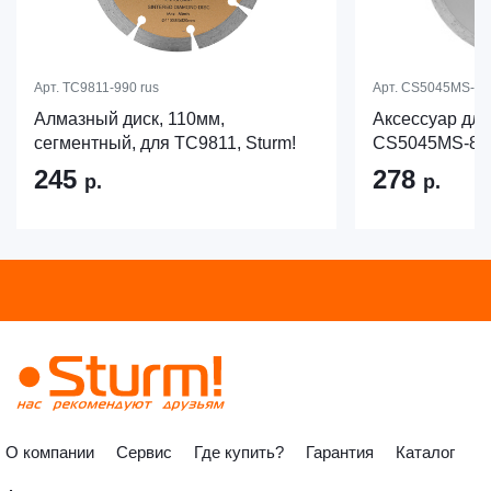
Арт.
TC9811-990 rus
Арт.
CS5045MS-85-
Алмазный диск, 110мм,
Аксессуар для
сегментный, для TC9811, Sturm!
CS5045MS-85-
245
278
р.
р.
О компании
Сервис
Где купить?
Гарантия
Каталог