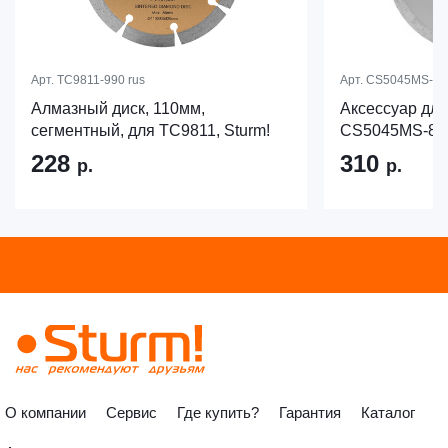
Арт.
TC9811-990 rus
Арт.
CS5045MS-85-
Алмазный диск, 110мм,
Аксессуар для
сегментный, для TC9811, Sturm!
CS5045MS-85-
228
310
р.
р.
О компании
Сервис
Где купить?
Гарантия
Каталог