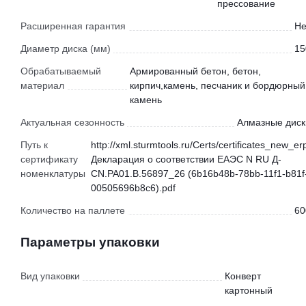
прессование
Расширенная гарантия
Не
Диаметр диска (мм)
15
Обрабатываемый
Армированный бетон, бетон,
материал
кирпич,камень, песчаник и бордюрный
камень
Актуальная сезонность
Алмазные диск
Путь к
http://xml.sturmtools.ru/Certs/certificates_new_er
сертификату
Декларация о соответствии ЕАЭС N RU Д-
номенклатуры
CN.РА01.В.56897_26 (6b16b48b-78bb-11f1-b81f
00505696b8c6).pdf
Количество на паллете
60
Параметры упаковки
Вид упаковки
Конверт
картонный