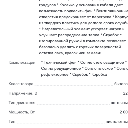
градусов * Колечко у основания кабеля дает
возможность подвесить фен * Вентиляционны
отверстия предохраняет от перегрева * Корпу
из твердого пластика для долгого срока служб
* Нагревательный элемент ускоряет нагрев и
улучшает распределение тепла * Скребок с
изолированной ручкой в комплекте позволяет
безопасно удалять с горячих поверхностей
остатки лака, красок или замазки
Комплектация
* Технический фен * Сопло стеклозащитное *
Сопло редукционное * Сопло плоское * Сопл
рефлекторное * Скребок * Коробка
Класс товара
бытово
Напряжение, В
22
Тип двигателя
щеточны
Мощность, Вт
2 00
Тип
пистолетны