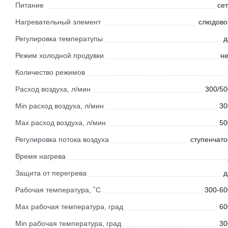
Питание
сет
Нагревательный элемент
слюдово
Регулировка температупы
д
Режим холодной продувки
не
Количество режимов
Расход воздуха, л/мин
300/50
Min расход воздуха, л/мин
30
Max расход воздуха, л/мин
50
Регулировка потока воздуха
ступенчато
Время нагрева
Защита от перегрева
д
Рабочая температура, ˚С
300-60
Мах рабочая температура, град
60
Мin рабочая температура, град
30