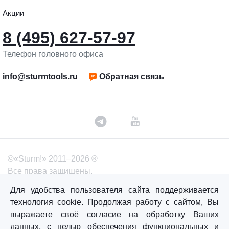
Акции
8 (495) 627-57-97
Телефон головного офиса
info@sturmtools.ru
Обратная связь
©«Sturm!» 2011–2026 ®
Все права защищены.
Политика обработки персональных данных
Для удобства пользователя сайта поддерживается
технология cookie. Продолжая работу с сайтом, Вы
Согласие на обработку персональных данных
выражаете своё согласие на обработку Ваших
данных, с целью обеспечения функциональных и