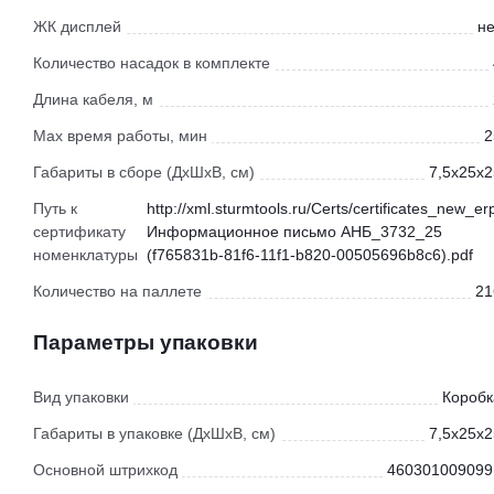
ЖК дисплей
не
Количество насадок в комплекте
Длина кабеля, м
Max время работы, мин
2
Габариты в сборе (ДхШхВ, см)
7,5x25x2
Путь к
http://xml.sturmtools.ru/Certs/certificates_new_er
сертификату
Информационное письмо АНБ_3732_25
номенклатуры
(f765831b-81f6-11f1-b820-00505696b8c6).pdf
Количество на паллете
21
Параметры упаковки
Вид упаковки
Коробк
Габариты в упаковке (ДхШхВ, см)
7,5x25x2
Основной штрихкод
460301009099