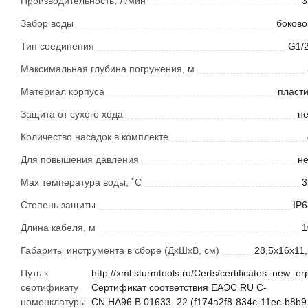
Производительность, л/мин
3
Забор воды
боково
Тип соединения
G1/2
Максимальная глубина погружения, м
Материал корпуса
пласти
Защита от сухого хода
не
Количество насадок в комплекте
Для повышения давления
не
Мах температура воды, ˚С
3
Степень защиты
IP6
Длина кабеля, м
1
Габариты инструмента в сборе (ДхШхВ, см)
28,5x16x11,
Путь к
http://xml.sturmtools.ru/Certs/certificates_new_er
сертификату
Сертификат соответствия ЕАЭС RU С-
номенклатуры
CN.НА96.В.01633_22 (f174a2f8-834c-11ec-b8b9