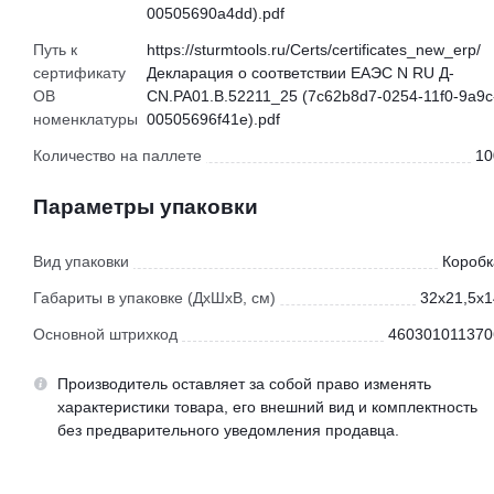
00505690a4dd).pdf
Путь к
https://sturmtools.ru/Certs/certificates_new_erp/
сертификату
Декларация о соответствии ЕАЭС N RU Д-
ОВ
CN.РА01.В.52211_25 (7c62b8d7-0254-11f0-9a9c
номенклатуры
00505696f41e).pdf
Количество на паллете
10
Параметры упаковки
Вид упаковки
Коробк
Габариты в упаковке (ДхШхВ, см)
32x21,5x1
Основной штрихкод
460301011370
Производитель оставляет за собой право изменять
характеристики товара, его внешний вид и комплектность
без предварительного уведомления продавца.