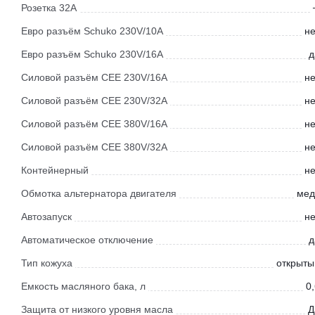
Розетка 32А
Евро разъём Schuko 230V/10А
не
Евро разъём Schuko 230V/16А
д
Силовой разъём CEE 230V/16A
не
Силовой разъём CEE 230V/32A
не
Силовой разъём CEE 380V/16A
не
Силовой разъём CEE 380V/32A
не
Контейнерный
не
Обмотка альтернатора двигателя
мед
Автозапуск
не
Автоматическое отключение
д
Тип кожуха
открыты
Емкость масляного бака, л
0
Защита от низкого уровня масла
Д