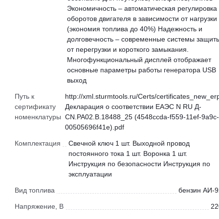
Экономичность – автоматическая регулировка
оборотов двигателя в зависимости от нагрузки
(экономия топлива до 40%) Надежность и
долговечность – современные системы защит
от перегрузки и короткого замыкания.
Многофункциональный дисплей отображает
основные параметры работы генератора USB
выход
Путь к
http://xml.sturmtools.ru/Certs/certificates_new_er
сертификату
Декларация о соответствии ЕАЭС N RU Д-
номенклатуры
CN.РА02.В.18488_25 (4548ccda-f559-11ef-9a9c-
00505696f41e).pdf
Комплектация
Свечной ключ 1 шт. Выходной провод
постоянного тока 1 шт. Воронка 1 шт.
Инструкция по безопасности Инструкция по
эксплуатации
Вид топлива
бензин АИ-9
Напряжение, В
22