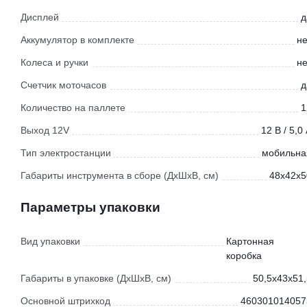
Дисплей
д
Аккумулятор в комплекте
не
Колеса и ручки
не
Счетчик моточасов
д
Количество на паллете
1
Выход 12V
12 В / 5,0
Тип электростанции
мобильна
Габариты инструмента в сборе (ДхШхВ, см)
48x42x5
Параметры упаковки
Вид упаковки
Картонная
коробка
Габариты в упаковке (ДхШхВ, см)
50,5x43x51,
Основной штрихкод
460301014057