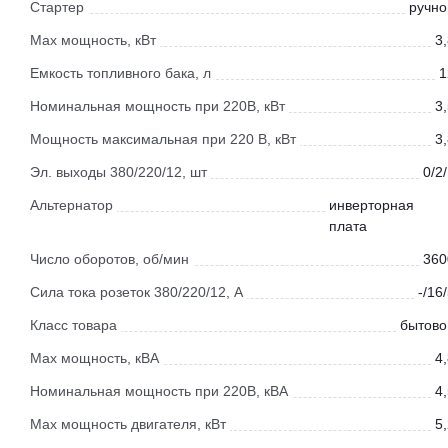
Стартер
ручно
Мах мощность, кВт
3
Емкость топливного бака, л
1
Номинальная мощность при 220В, кВт
3
Мощность максимальная при 220 В, кВт
3
Эл. выходы 380/220/12, шт
0/2
Альтернатор
инверторная
плата
Число оборотов, об/мин
360
Сила тока розеток 380/220/12, А
-/16
Класс товара
бытово
Мах мощность, кВА
4
Номинальная мощность при 220В, кВА
4
Мах мощность двигателя, кВт
5