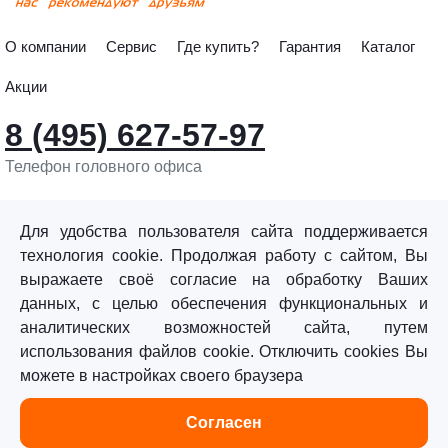
О компании
Сервис
Где купить?
Гарантия
Каталог
Акции
8 (495) 627-57-97
Телефон головного офиса
info@sturmtools.ru
Обратная связь
Для удобства пользователя сайта поддерживается
технология cookie. Продолжая работу с сайтом, Вы
выражаете своё согласие на обработку Ваших
данных, с целью обеспечения функциональных и
аналитических возможностей сайта, путем
использования файлов cookie. Отключить cookies Вы
©«Sturm!» 2011–2026 ®
можете в настройках своего браузера
Все права защищены.
Согласен
Политика обработки персональных данных