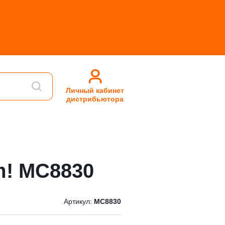
Личный кабинет
дистрибьютора
m! MC8830
Артикул:
MC8830