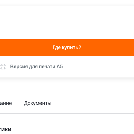
Где купить?
Версия для печати А5
ание
Документы
тики