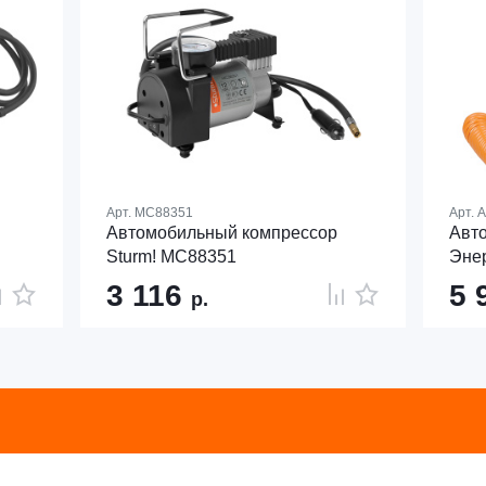
Арт.
MC88351
Арт.
А
Автомобильный компрессор
Авт
Sturm! MC88351
Эне
3 116
5 
р.