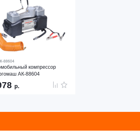
К-88604
омобильный компрессор
ргомаш АК-88604
978
р.