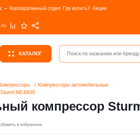
с
Корпоративный отдел
Где купить?
Акции
.ru
КАТАЛОГ
Компрессоры
Компрессоры автомобильные
Sturm! MC8830
ный компрессор Stur
обавить в избранное