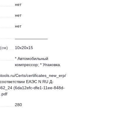
нет
нет
нет
______________
(см)
10x20x15
* Автомобильный
компрессор; * Упаковка.
mtools.ru/Certs/certificates_new_erp/
соответствии ЕАЭС N RU Д-
62_24 (6da12efc-dfe1-11ee-848d-
.pdf
280