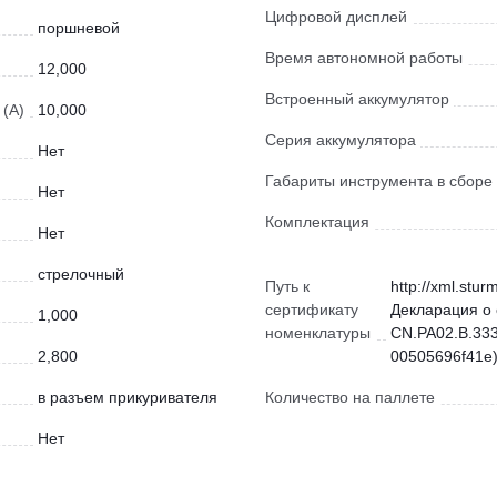
Цифровой дисплей
поршневой
Время автономной работы
12,000
Встроенный аккумулятор
(А)
10,000
Серия аккумулятора
Нет
Габариты инструмента в сборе 
Нет
Комплектация
Нет
стрелочный
Путь к
http://xml.stur
сертификату
Декларация о 
1,000
номенклатуры
CN.РА02.В.333
2,800
00505696f41e)
в разъем прикуривателя
Количество на паллете
Нет