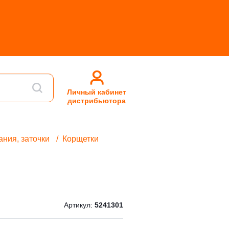
Личный кабинет
дистрибьютора
ания, заточки
Корщетки
Артикул:
5241301