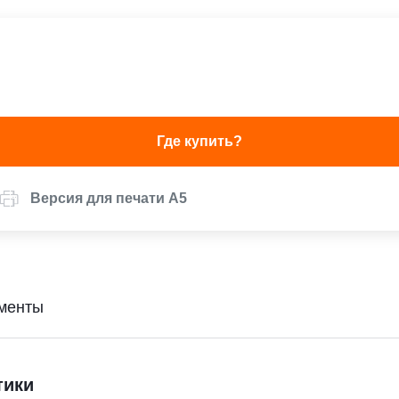
Где купить?
Версия для печати А5
менты
тики