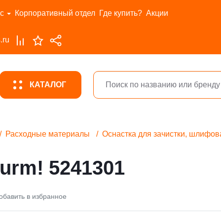
с
Корпоративный отдел
Где купить?
Акции
.ru
КАТАЛОГ
Расходные материалы
Оснастка для зачистки, шлифов
urm! 5241301
обавить в избранное