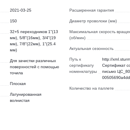
2021-03-25
Расширенная гарантия
150
Диаметр проволоки (мм)
32+5 переходников 1"(13
Максимальная скорость враще
мм), 5/8"(16мм), 3/4"(19
(об/мин)
мм), 7/8"(22мм), 1"(25.4
Актуальная сезонность
мм)
Путь к
http://xml.stur
Для зачистки различных
сертификату
Сертификат с
поверхностей с помощью
номенклатуры
письмо ЦС_80
точила
00505690a4dd)
Плоская
Количество на паллете
Латунированная
волнистая