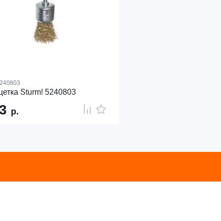
240803
етка Sturm! 5240803
53
р.