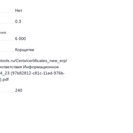
Нет
0,3
ния
6 000
Корщетки
mtools.ru/Certs/certificates_new_erp/
оответствия Информационное
4_23 (97b82812-c81c-11ed-976b-
.pdf
240