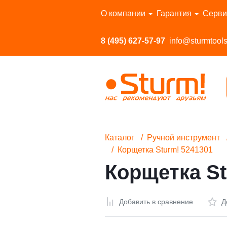
Перейти в каталог
О компании
Гарантия
Серви
8 (495) 627-57-97
info@sturmtools
Каталог
Ручной инструмент
Корщетка Sturm! 5241301
Корщетка St
Добавить в сравнение
Д