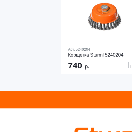
Арт.
5240204
Корщетка Sturm! 5240204
740
р.