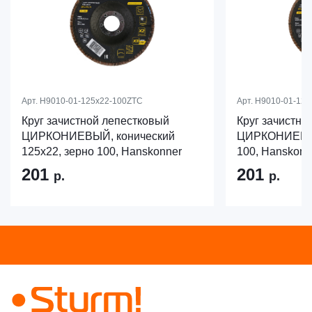
Арт.
H9010-01-125x22-100ZTC
Арт.
H9010-01-125
Круг зачистной лепестковый
Круг зачистно
ЦИРКОНИЕВЫЙ, конический
ЦИРКОНИЕВЫЙ
125х22, зерно 100, Hanskonner
100, Hanskonn
201
201
р.
р.