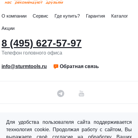
О компании
Сервис
Где купить?
Гарантия
Каталог
Акции
8 (495) 627-57-97
Телефон головного офиса
info@sturmtools.ru
Обратная связь
©«Sturm!» 2011–2026 ®
Для удобства пользователя сайта поддерживается
Все права защищены.
технология cookie. Продолжая работу с сайтом, Вы
Политика обработки персональных данных
выражаете своё согласие на обработку Ваших