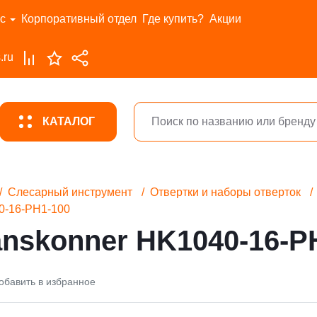
с
Корпоративный отдел
Где купить?
Акции
.ru
КАТАЛОГ
Слесарный инструмент
Отвертки и наборы отверток
0-16-PH1-100
nskonner HK1040-16-P
обавить в избранное