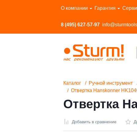
Перейти в каталог
О компании
Гарантия
Серви
8 (495) 627-57-97
info@sturmtools
Каталог
Ручной инструмент
Отвертка Hanskonner HK104
Отвертка Ha
Добавить в сравнение
Д