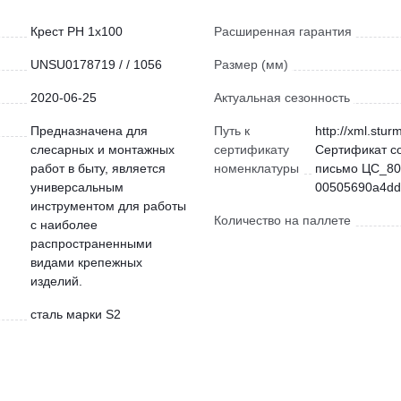
Крест PH 1x100
Расширенная гарантия
UNSU0178719 / / 1056
Размер (мм)
2020-06-25
Актуальная сезонность
Предназначена для
Путь к
http://xml.stur
слесарных и монтажных
сертификату
Сертификат с
работ в быту, является
номенклатуры
письмо ЦС_80
универсальным
00505690a4dd)
инструментом для работы
Количество на паллете
с наиболее
распространенными
видами крепежных
изделий.
сталь марки S2