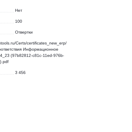
Нет
100
Отвертки
mtools.ru/Certs/certificates_new_erp/
оответствия Информационное
4_23 (97b82812-c81c-11ed-976b-
.pdf
3 456