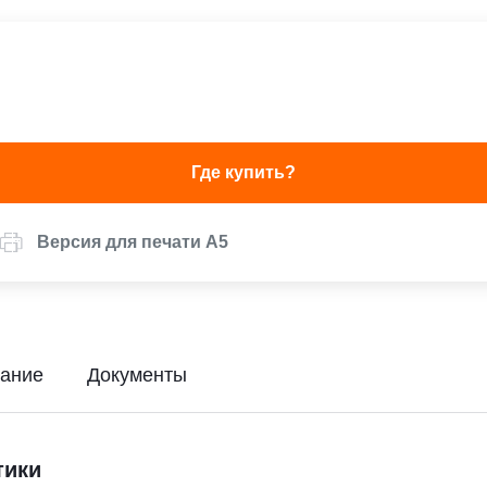
Где купить?
Версия для печати А5
ание
Документы
тики