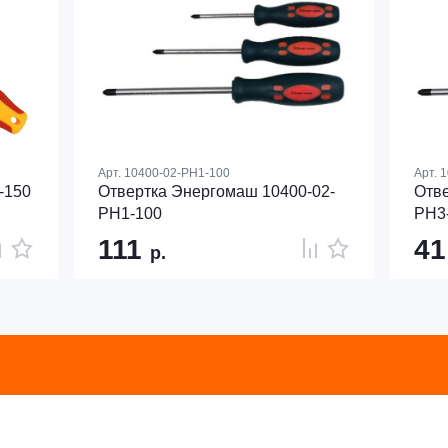
Арт.
10400-02-PH1-100
Арт.
1
-150
Отвертка Энергомаш 10400-02-
Отве
PH1-100
PH3
111
4
р.