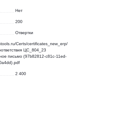
Нет
200
Отвертки
mtools.ru/Certs/certificates_new_erp/
оответствия ЦС_804_23
ое письмо (97b82812-c81c-11ed-
a4dd).pdf
2 400