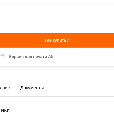
Где купить?
Версия для печати А5
ание
Документы
тики