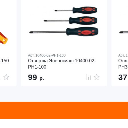
Арт.
10400-02-PH1-100
Арт.
1
-150
Отвертка Энергомаш 10400-02-
Отве
PH1-100
PH3
99
3
р.