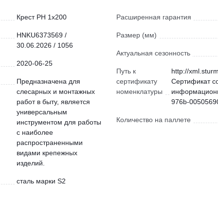
Крест PH 1x200
Расширенная гарантия
HNKU6373569 /
Размер (мм)
30.06.2026 / 1056
Актуальная сезонность
2020-06-25
Путь к
http://xml.stur
Предназначена для
сертификату
Сертификат с
слесарных и монтажных
номенклатуры
информационн
работ в быту, является
976b-00505690
универсальным
Количество на паллете
инструментом для работы
с наиболее
распространенными
видами крепежных
изделий.
сталь марки S2