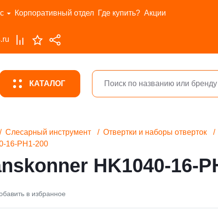
с
Корпоративный отдел
Где купить?
Акции
.ru
КАТАЛОГ
Слесарный инструмент
Отвертки и наборы отверток
0-16-PH1-200
nskonner HK1040-16-P
обавить в избранное