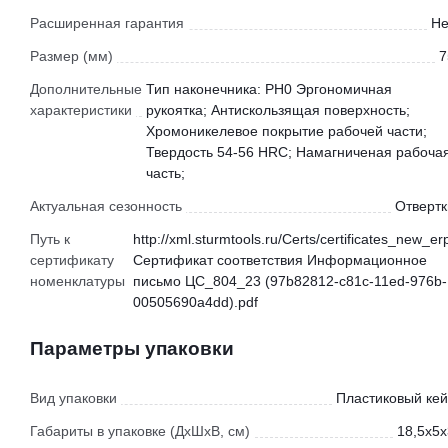
Расширенная гарантия
Не
Размер (мм)
7
Дополнительные
Тип наконечника: PH0 Эргономичная
характеристики
рукоятка; Антискользящая поверхность;
Хромоникелевое покрытие рабочей части;
Твердость 54-56 HRC; Намагниченая рабоча
часть;
Актуальная сезонность
Отвертк
Путь к
http://xml.sturmtools.ru/Certs/certificates_new_er
сертификату
Сертификат соответствия Информационное
номенклатуры
письмо ЦС_804_23 (97b82812-c81c-11ed-976b-
00505690a4dd).pdf
Параметры упаковки
Вид упаковки
Пластиковый кей
Габариты в упаковке (ДхШхВ, см)
18,5x5x