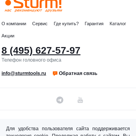
О компании
Сервис
Где купить?
Гарантия
Каталог
Акции
8 (495) 627-57-97
Телефон головного офиса
info@sturmtools.ru
Обратная связь
©«Sturm!» 2011–2026 ®
Для удобства пользователя сайта поддерживается
Все права защищены.
технология cookie. Продолжая работу с сайтом, Вы