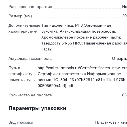
Расширенная гарантия
Не
Размер (мм)
20
Дополнительные
Тип наконечника: PH3 Эргономичная
характеристики
рукоятка; Антискользящая поверхность;
Хромоникелевое покрытие рабочей части;
Твердость 54-56 HRC; Намагниченая рабоча
часть;
Актуальная сезонность
Отвертк
Путь к
http://xml.sturmtools.ru/Certs/certificates_new_er
сертификату
Сертификат соответствия Информационное
номенклатуры
письмо ЦС_804_23 (97b82812-c81c-11ed-976b-
00505690a4dd).pdf
Количество на паллете
86
Параметры упаковки
Вид упаковки
Пластиковый кей