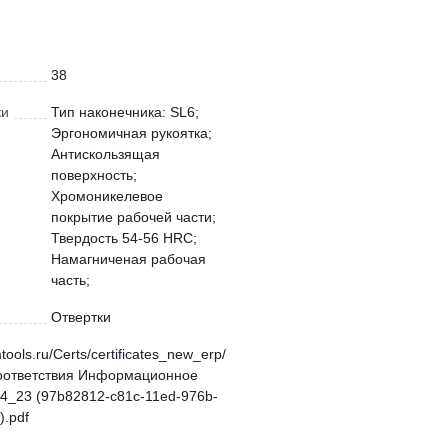
38
ки
Тип наконечника: SL6;
Эргономичная рукоятка;
Антискользящая
поверхность;
Хромоникелевое
покрытие рабочей части;
Твердость 54-56 HRC;
Намагниченая рабочая
часть;
Отвертки
mtools.ru/Certs/certificates_new_erp/
оответствия Информационное
4_23 (97b82812-c81c-11ed-976b-
.pdf