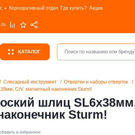
с
Корпоративный отдел
Где купить?
Акции
.ru
КАТАЛОГ
Слесарный инструмент
Отвертки и наборы отверток
38мм, CrV, магнитный наконечник Sturm!
оский шлиц SL6х38мм,
наконечник Sturm!
обавить в избранное