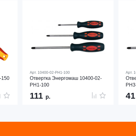
Арт.
10400-02-PH1-100
Арт.
1
-150
Отвертка Энергомаш 10400-02-
Отве
PH1-100
PH3
111
4
р.