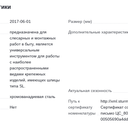
тики
2017-06-01
Размер (мм)
предназначена для
Дополнительные характеристи
слесарных и монтажных
работ в быту, является
универсальным
инструментом для работы
с наиболее
распространенными
видами крепежных
изделий, имеющих шлицы
типа SL.
Актуальная сезонность
хромованадиевая сталь
Путь к
http://xml.stur
Нет
сертификату
Сертификат с
номенклатуры
письмо ЦС_80
00505690a4dd)