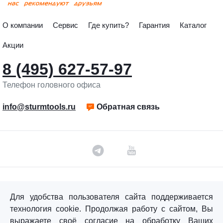
О компании
Сервис
Где купить?
Гарантия
Каталог
Акции
8 (495) 627-57-97
Телефон головного офиса
info@sturmtools.ru
Обратная связь
©«Sturm!» 2011–2026 ®
Для удобства пользователя сайта поддерживается
Все права защищены.
технология cookie. Продолжая работу с сайтом, Вы
Политика обработки персональных данных
выражаете своё согласие на обработку Ваших