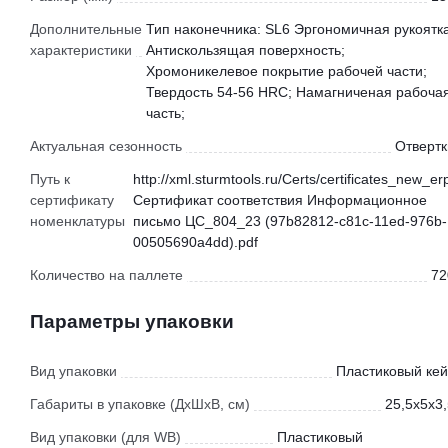
Дополнительные
Тип наконечника: SL6 Эргономичная рукоятка
характеристики
Антискользящая поверхность;
Хромоникелевое покрытие рабочей части;
Твердость 54-56 HRC; Намагниченая рабоча
часть;
Актуальная сезонность
Отвертк
Путь к
http://xml.sturmtools.ru/Certs/certificates_new_er
сертификату
Сертификат соответствия Информационное
номенклатуры
письмо ЦС_804_23 (97b82812-c81c-11ed-976b-
00505690a4dd).pdf
Количество на паллете
72
Параметры упаковки
Вид упаковки
Пластиковый кей
Габариты в упаковке (ДхШхВ, см)
25,5x5x3,
Вид упаковки (для WB)
Пластиковый