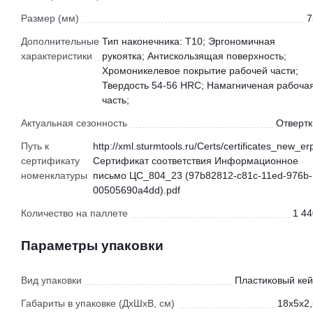
Размер (мм)
7
Дополнительные
Тип наконечника: T10; Эргономичная
характеристики
рукоятка; Антискользящая поверхность;
Хромоникелевое покрытие рабочей части;
Твердость 54-56 HRC; Намагниченая рабоча
часть;
Актуальная сезонность
Отвертк
Путь к
http://xml.sturmtools.ru/Certs/certificates_new_er
сертификату
Сертификат соответствия Информационное
номенклатуры
письмо ЦС_804_23 (97b82812-c81c-11ed-976b-
00505690a4dd).pdf
Количество на паллете
1 44
Параметры упаковки
Вид упаковки
Пластиковый кей
Габариты в упаковке (ДхШхВ, см)
18x5x2,