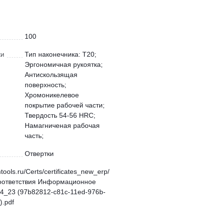
100
ки
Тип наконечника: T20;
Эргономичная рукоятка;
Антискользящая
поверхность;
Хромоникелевое
покрытие рабочей части;
Твердость 54-56 HRC;
Намагниченая рабочая
часть;
Отвертки
mtools.ru/Certs/certificates_new_erp/
оответствия Информационное
4_23 (97b82812-c81c-11ed-976b-
.pdf