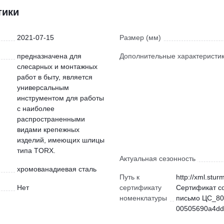
тики
2021-07-15
Размер (мм)
предназначена для
Дополнительные характеристи
слесарных и монтажных
работ в быту, является
универсальным
инструментом для работы
с наиболее
распространенными
видами крепежных
изделий, имеющих шлицы
типа TORX.
Актуальная сезонность
хромованадиевая сталь
Путь к
http://xml.stur
Нет
сертификату
Сертификат с
номенклатуры
письмо ЦС_80
00505690a4dd)