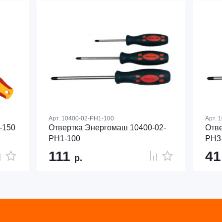
Арт.
10400-02-PH1-100
Арт.
1
-150
Отвертка Энергомаш 10400-02-
Отве
PH1-100
PH3
111
4
р.