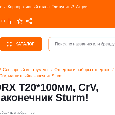
с
Корпоративный отдел
Где купить?
Акции
.ru
КАТАЛОГ
Слесарный инструмент
Отвертки и наборы отверток
rV, магнитныйнаконечник Sturm!
RX T20*100мм, CrV,
аконечник Sturm!
обавить в избранное