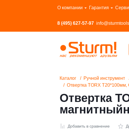
Перейти в каталог
О компании
Гарантия
Серви
8 (495) 627-57-97
info@sturmtools
Каталог
Ручной инструмент
Отвертка TORX T20*100мм, C
Отвертка TO
магнитныйн
Добавить в сравнение
Д