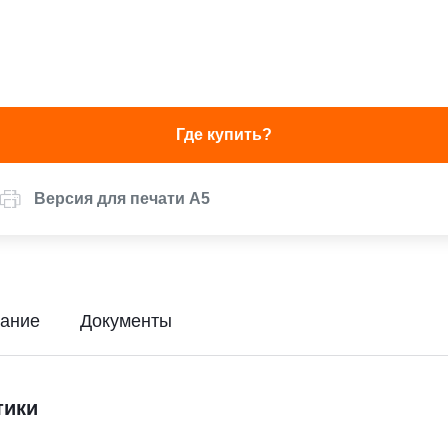
Где купить?
Версия для печати А5
ание
Документы
тики