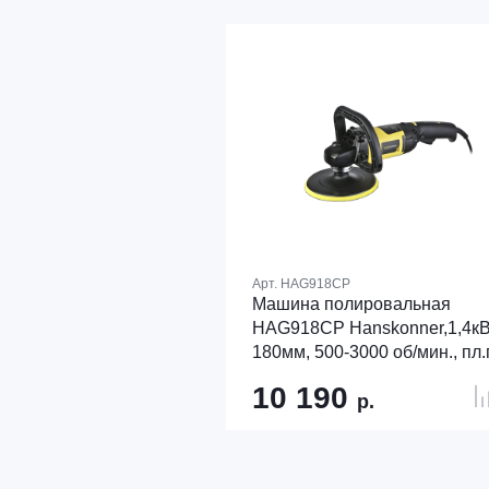
Арт.
HAG918CP
Машина полировальная
HAG918CP Hanskonner,1,4кВ
180мм, 500-3000 об/мин., пл.
константная электроника
10 190
р.