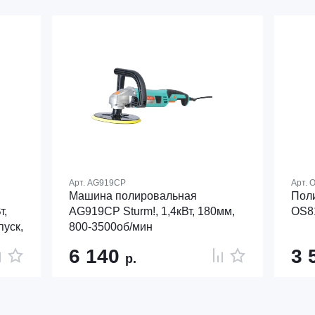
Арт.
AG919CP
Арт.
O
Машина полировальная
Пол
т,
AG919CP Sturm!, 1,4кВт, 180мм,
OS8
пуск,
800-3500об/мин
6 140
3 
р.