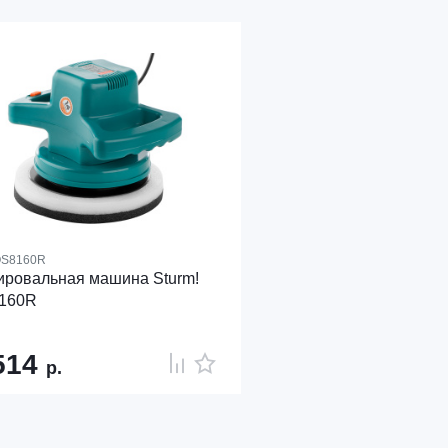
S8160R
ировальная машина Sturm!
160R
514
р.