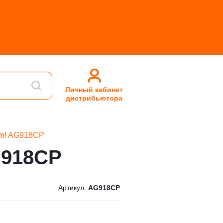
Личный кабинет
дистрибьютора
rm! AG918CP
G918CP
Артикул:
AG918CP