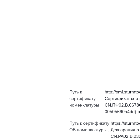
Путь к
http://xml.sturmto
сертификату
Сертификат соот
номенклатуры
CN.ПФ02.В.06786
00505690a4dd).p
Путь к сертификату
https://sturmto
ОВ номенклатуры
Декларация о
CN.РА02.В.23