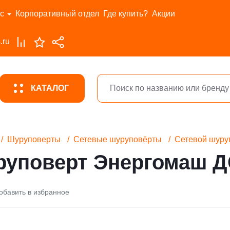
с
Корпоративный отдел
Где купить?
Акции
.ru
КАТАЛОГ
Шуруповерты
Сетевые шуруповёрты
Сетевой шуру
руповерт Энергомаш Д
обавить в избранное