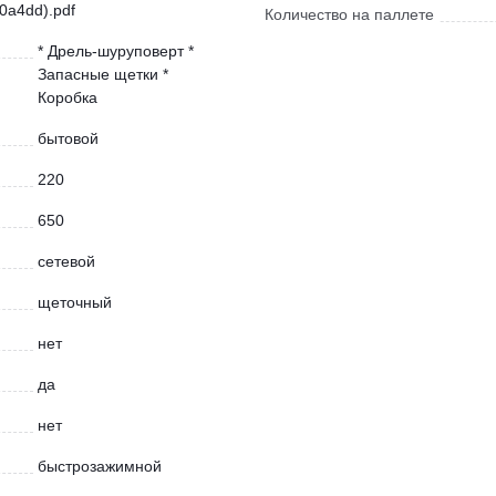
0a4dd).pdf
Количество на паллете
* Дрель-шуруповерт *
Запасные щетки *
Коробка
бытовой
220
650
сетевой
щеточный
нет
да
нет
быстрозажимной