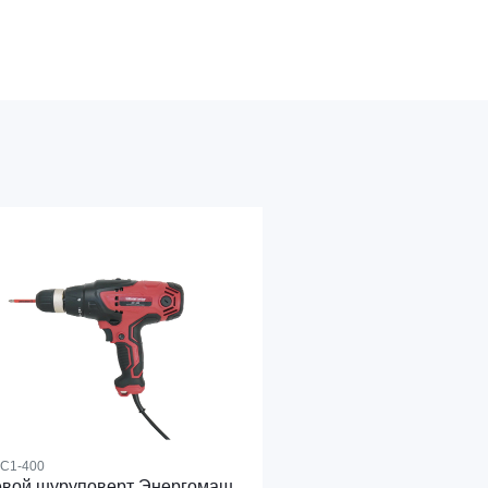
С1-400
евой шуруповерт Энергомаш