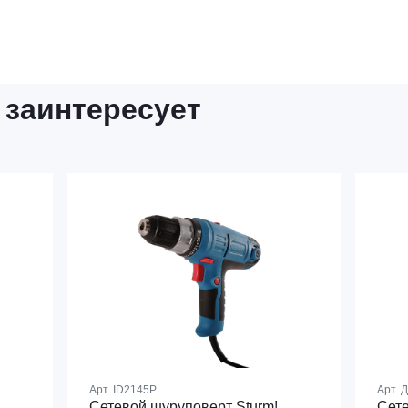
 заинтересует
Арт.
ID2145P
Арт.
Д
Сетевой шуруповерт Sturm!
Сет