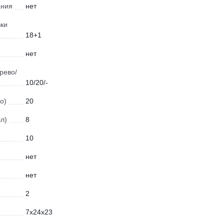
ания
нет
вки
18+1
нет
рево/
10/20/-
о)
20
л)
8
10
нет
нет
2
7x24x23