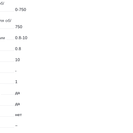
б/
0-750
ля об/
750
 мм
0.8-10
0.8
10
-
1
да
да
нет
−