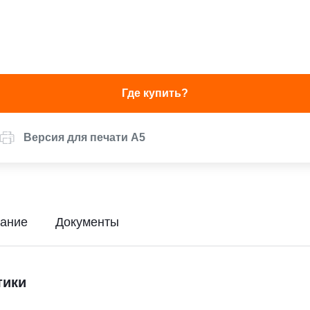
Где купить?
Версия для печати А5
ание
Документы
тики