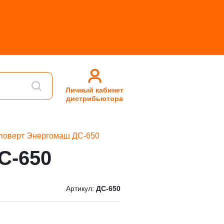
Личный кабинет
дистрибьютора
поверт Энергомаш ДС-650
С-650
Артикул:
ДС-650