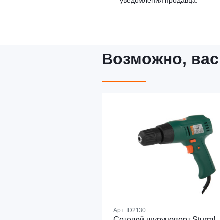
уведомления продавца.
Возможно, вас
Арт.
ID2130
Сетевой шуруповерт Sturm!