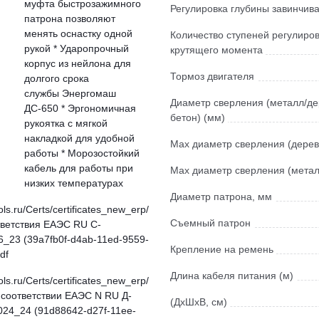
муфта быстрозажимного
Регулировка глубины завинчив
патрона позволяют
менять оснастку одной
Количество ступеней регулиро
рукой * Ударопрочный
крутящего момента
корпус из нейлона для
Тормоз двигателя
долгого срока
службы Энергомаш
Диаметр сверления (металл/де
ДС-650 * Эргономичная
бетон) (мм)
рукоятка с мягкой
накладкой для удобной
Мах диаметр сверления (дерев
работы * Морозостойкий
кабель для работы при
Мах диаметр сверления (метал
низких температурах
Диаметр патрона, мм
ols.ru/Certs/certificates_new_erp/
Съемный патрон
ветствия ЕАЭС RU С-
_23 (39a7fb0f-d4ab-11ed-9559-
Крепление на ремень
df
Длина кабеля питания (м)
ols.ru/Certs/certificates_new_erp/
 соответствии ЕАЭС N RU Д-
(ДхШхВ, см)
024_24 (91d88642-d27f-11ee-