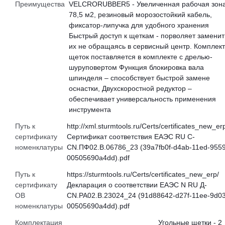
Преимущества
VELCRORUBBER5 - Увеличенная рабочая зон
78,5 м2, резиновый морозостойкий кабель,
фиксатор-липучка для удобного хранения
Быстрый доступ к щеткам - поpволяет заменит
их не обращаясь в сервисный центр. Комплект
щеток поставляется в комплекте с дрелью-
шуруповертом Функция блокировка вала
шпинделя – способствует быстрой замене
оснастки, Двухскоростной редуктор –
обеспечивает универсальность применения
инструмента
Путь к
http://xml.sturmtools.ru/Certs/certificates_new_er
сертификату
Сертификат соответствия ЕАЭС RU С-
номенклатуры
CN.ПФ02.В.06786_23 (39a7fb0f-d4ab-11ed-9559
00505690a4dd).pdf
Путь к
https://sturmtools.ru/Certs/certificates_new_erp/
сертификату
Декларация о соответствии ЕАЭС N RU Д-
ОВ
CN.РА02.В.23024_24 (91d88642-d27f-11ee-9d03
номенклатуры
00505690a4dd).pdf
Комплектация
Угольные щетки - 2