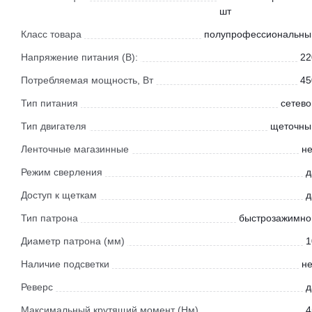
шт
Класс товара
полупрофессиональны
Напряжение питания (В):
22
Потребляемая мощность, Вт
45
Тип питания
сетево
Тип двигателя
щеточны
Ленточные магазинные
не
Режим сверления
д
Доступ к щеткам
д
Тип патрона
быстрозажимно
Диаметр патрона (мм)
1
Наличие подсветки
не
Реверс
д
Максимальный крутящий момент (Нм)
4