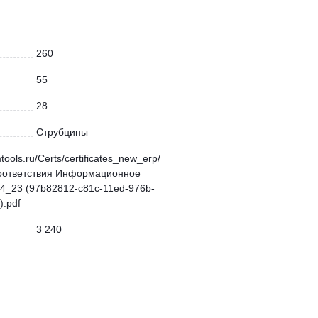
260
55
28
Струбцины
mtools.ru/Certs/certificates_new_erp/
оответствия Информационное
4_23 (97b82812-c81c-11ed-976b-
.pdf
3 240