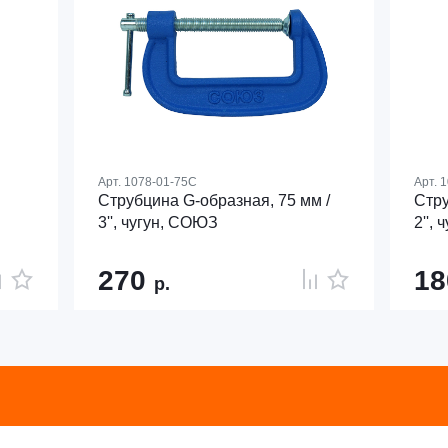
Арт.
1078-01-75С
Арт.
1
Струбцина G-образная, 75 мм /
Стру
3'', чугун, СОЮЗ
2'',
270
1
р.