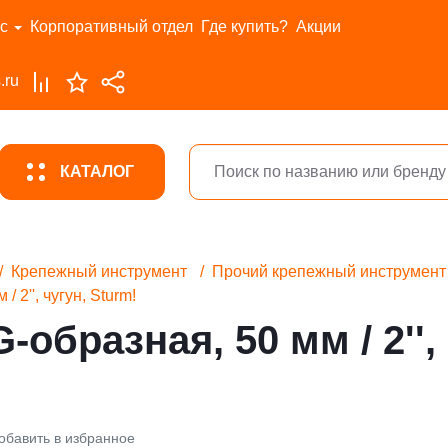
с
Корпоративный отдел
Где купить?
Акции
.ru
КАТАЛОГ
Крепежный инструмент
Прочий крепежный инструмент
 2'', чугун, Sturm!
образная, 50 мм / 2'', 
обавить в избранное