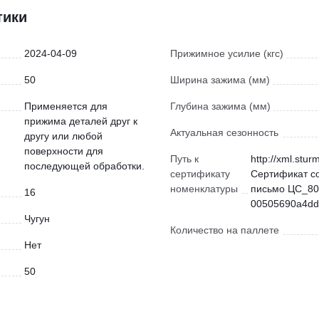
тики
2024-04-09
Прижимное усилие (кгс)
50
Ширина зажима (мм)
Применяется для
Глубина зажима (мм)
прижима деталей друг к
Актуальная сезонность
другу или любой
поверхности для
Путь к
http://xml.stur
последующей обработки.
сертификату
Сертификат с
номенклатуры
письмо ЦС_80
16
00505690a4dd)
Чугун
Количество на паллете
Нет
50