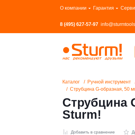
Перейти в каталог
О компании
Гарантия
Серви
8 (495) 627-57-97
info@sturmtools
Каталог
Ручной инструмент
Струбцина G-образная, 50 мм /
Струбцина G-
Sturm!
Добавить в сравнение
Д