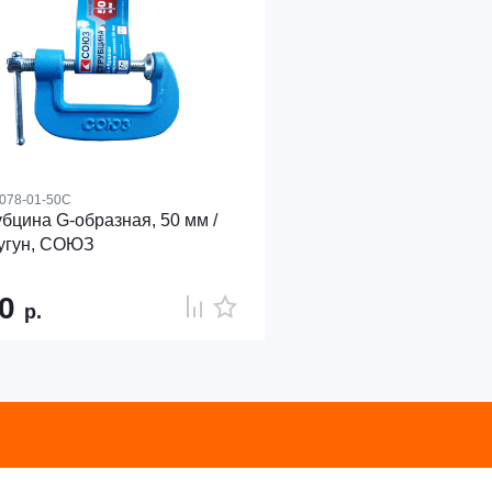
078-01-50С
бцина G-образная, 50 мм /
 чугун, СОЮЗ
80
р.