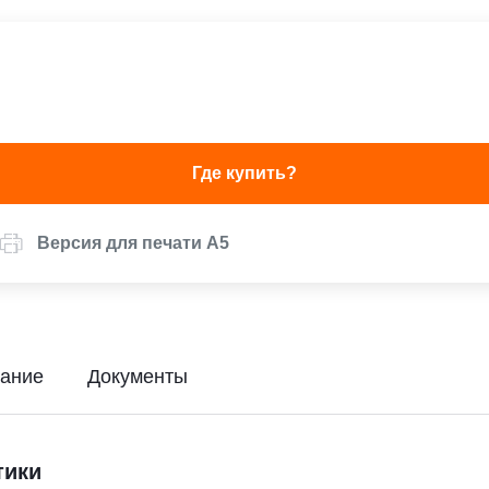
Где купить?
Версия для печати А5
ание
Документы
тики