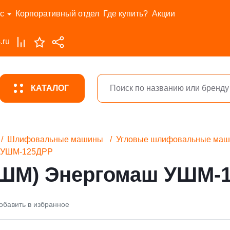
с
Корпоративный отдел
Где купить?
Акции
.ru
КАТАЛОГ
Шлифовальные машины
Угловые шлифовальные ма
ш УШМ-125ДРР
УШМ) Энергомаш УШМ-
обавить в избранное