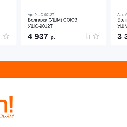
Арт.
УШС-9012Т
Арт.
У
Болгарка (УШМ) СОЮЗ
Бол
УШС-9012Т
УШМ
4 937
3 
р.