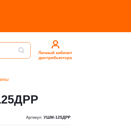
Личный кабинет
дистрибьютора
шины
125ДРР
Артикул:
УШМ-125ДРР