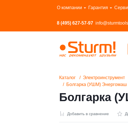
Перейти в каталог
О компании
Гарантия
Серви
8 (495) 627-57-97
info@sturmtools
Каталог
Электроинструмент
Болгарка (УШМ) Энергома
Болгарка (
Добавить в сравнение
Д