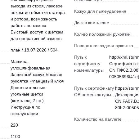
выхода из строя, лаковое
Кожух для пылеудаления
покрытие обмотки статора
и ротора, возможность
Диск в комплекте
работы по камню
Быстрый доступ к щёткам
Кол-во положений рукоятки
для оперативной замены
Поворотная задняя рукоятка
план / 18.07.2026 / 504
Путь к
http://xml.stur
Машина
сертификату
Сертификат с
углошлифовальная
номенклатуры
CN.ПФ02.В.087
Защитный кожух Боковая
00505696f41e)
рукоятка Фланцевый ключ
Дополнительные
Путь к сертификату
https://stur
угольные щетки
ОВ номенклатуры
Декларация
(комплект, 2 шт.)
CN.РА07.В.
Инструкция по
80b2-00505
эксплуатации
Количество на паллете
220
1100