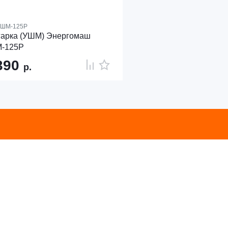
ШМ-125Р
гарка (УШМ) Энергомаш
-125Р
390
р.