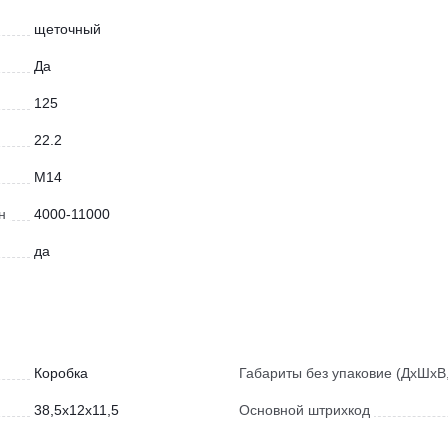
щеточный
Да
125
22.2
М14
н
4000-11000
да
Коробка
Габариты без упаковие (ДхШхВ,
38,5x12x11,5
Основной штрихкод