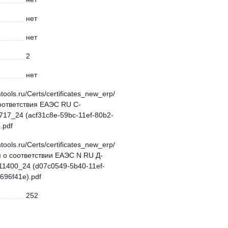
нет
нет
2
нет
mtools.ru/Certs/certificates_new_erp/
оответствия ЕАЭС RU С-
17_24 (acf31c8e-59bc-11ef-80b2-
.pdf
mtools.ru/Certs/certificates_new_erp/
 о соответствии ЕАЭС N RU Д-
11400_24 (d07c0549-5b40-11ef-
696f41e).pdf
252