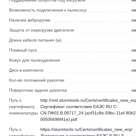
Поддержание оборотов под нагрузкой
не
Возможность подключения к пылесосу
не
Наличие виброручки
не
Защита от перегрузки двигателя
не
Длина кабеля питания (м)
Плавный пуск
не
Кожух для пылеудаления
не
Диск в комплекте
не
Кол-во положений рукоятки
Поворотная задняя рукоятка
не
Путь к
http://xml.sturmtools.ru/Certs/certificates_new_er
сертификату
Сертификат соответствия ЕАЭС RU С-
номенклатуры
CN.ПФ02.В.08717_24 (acf31c8e-59bc-11ef-80b2
00505696f41e).pdf
Путь к
https://sturmtools.ru/Certs/certificates_new_erp/
сертификату
Декларация о соответствии ЕАЭС N RU Д-