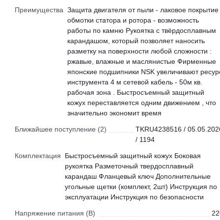
Преимущества
Защита двигателя от пыли - лаковое покрытие
обмотки статора и ротора - возможность
работы по камню Рукоятка с твёрдосплавным
карандашом, который позволяет наносить
разметку на поверхности любой сложности :
ржавые, влажные и маслянистые Фирменные
японские подшипники NSK увеличивают ресур
инструмента 4 м сетевой кабель - 50м кв.
рабочая зона . Быстросъемный защитный
кожух переставляется одним движением , что
значительно экономит время
Ближайшее поступление (2)
TKRU4238516 / 05.05.202
/ 1194
Комплектация
Быстросъемный защитный кожух Боковая
рукоятка Разметочный твердосплавный
карандаш Фланцевый ключ Дополнительные
угольные щетки (комплект, 2шт) Инструкция по
эксплуатации Инструкция по безопасности
Напряжение питания (В)
22