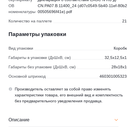
ОВ
CN.РА07.В.11400_24 (d07c0549-5b40-11ef-80b2
номенклатуры
00505696f41e).pdf
Количество на паллете
21
Параметры упаковки
Вид упаковки
Коробк
Габариты в упаковке (ДхШхВ, см)
32,5x12,5x1
Габариты без упаковие (ДхШхВ, см)
28x18x1
Основной штрихкод
460301005323
Производитель оставляет за собой право изменять
характеристики товара, его внешний вид и комплектность
без предварительного уведомления продавца.
Описание