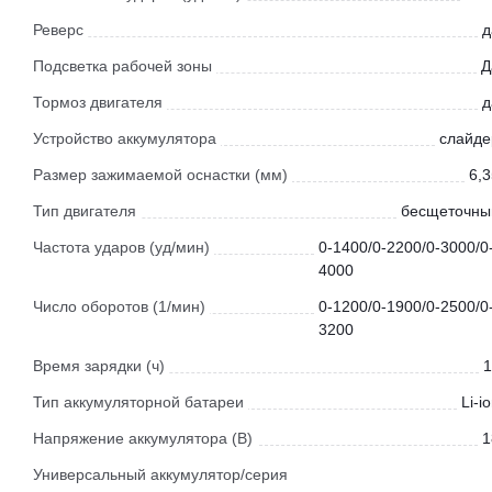
Реверс
д
Подсветка рабочей зоны
Д
Тормоз двигателя
д
Устройство аккумулятора
слайде
Размер зажимаемой оснастки (мм)
6,3
Тип двигателя
бесщеточны
Частота ударов (уд/мин)
0-1400/0-2200/0-3000/0
4000
Число оборотов (1/мин)
0-1200/0-1900/0-2500/0
3200
Время зарядки (ч)
1
Тип аккумуляторной батареи
Li-i
Напряжение аккумулятора (В)
1
Универсальный аккумулятор/серия