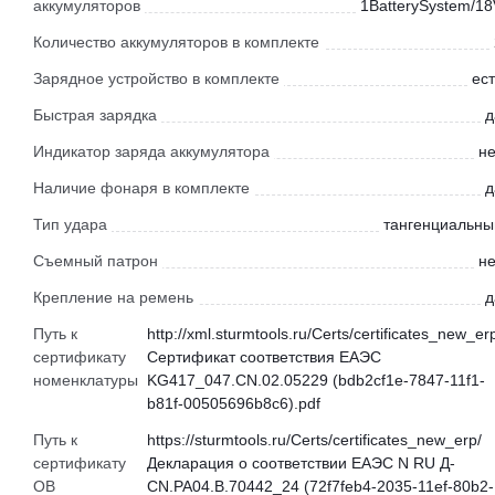
аккумуляторов
1BatterySystem/18
Количество аккумуляторов в комплекте
Зарядное устройство в комплекте
ест
Быстрая зарядка
д
Индикатор заряда аккумулятора
не
Наличие фонаря в комплекте
д
Тип удара
тангенциальны
Съемный патрон
не
Крепление на ремень
д
Путь к
http://xml.sturmtools.ru/Certs/certificates_new_er
сертификату
Сертификат соответствия ЕАЭС
номенклатуры
KG417_047.CN.02.05229 (bdb2cf1e-7847-11f1-
b81f-00505696b8c6).pdf
Путь к
https://sturmtools.ru/Certs/certificates_new_erp/
сертификату
Декларация о соответствии ЕАЭС N RU Д-
ОВ
CN.РА04.В.70442_24 (72f7feb4-2035-11ef-80b2-