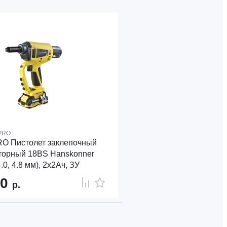
PRO
O Пистолет заклепочный
торный 18ВS Hanskonner
 4.0, 4.8 мм), 2х2Ач, ЗУ
40
р.