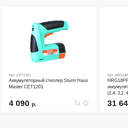
Арт.
CET1201
Арт.
HRG18
Аккумуляторный степлер Sturm Haus
HRG18PR
Master CET1201
аккумуля
(2.4, 3.2,
4 090
31 6
р.