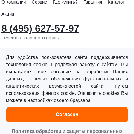
О компании
Сервис
Где купить?
Гарантия
Каталог
Акции
8 (495) 627-57-97
Телефон головного офиса
info@sturmtools.ru
Обратная связь
Для удобства пользователя сайта поддерживается
технология cookie. Продолжая работу с сайтом, Вы
выражаете своё согласие на обработку Ваших
данных, с целью обеспечения функциональных и
аналитических возможностей сайта, путем
использования файлов cookie. Отключить cookies Вы
©«Sturm!» 2011–2026 ®
можете в настройках своего браузера
Все права защищены.
Согласен
Политика обработки персональных данных
Согласие на обработку персональных данных
Политика обработки и защиты персональных